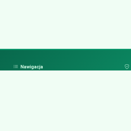
Nawigacja
Strona główna
Pol
Zaloguj się
Dodaj firmę
Przypomnij hasło
Blog