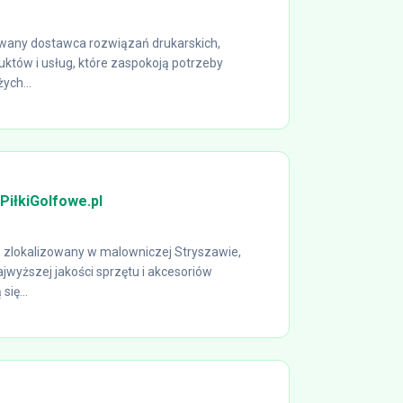
any dostawca rozwiązań drukarskich,
któw i usług, które zaspokoją potrzeby
ych...
PiłkiGolfowe.pl
l, zlokalizowany w malowniczej Stryszawie,
jwyższej jakości sprzętu i akcesoriów
się...