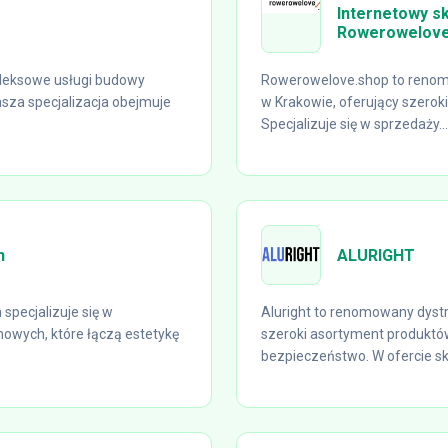
Internetowy s
Rowerowelove
leksowe usługi budowy
Rowerowelove.shop to renom
sza specjalizacja obejmuje
w Krakowie, oferujący szerok
Specjalizuje się w sprzedaży...
n
ALURIGHT
specjalizuje się w
Aluright to renomowany dystr
mowych, które łączą estetykę
szeroki asortyment produktó
bezpieczeństwo. W ofercie sk