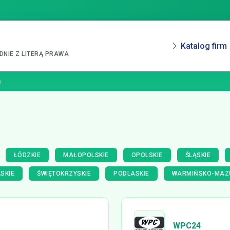
Katalog firm
NIE Z LITERĄ PRAWA
a
ŁÓDZKIE
MAŁOPOLSKIE
OPOLSKIE
ŚLĄSKIE
SKIE
ŚWIĘTOKRZYSKIE
PODLASKIE
WARMIŃSKO-MAZ
WPC24