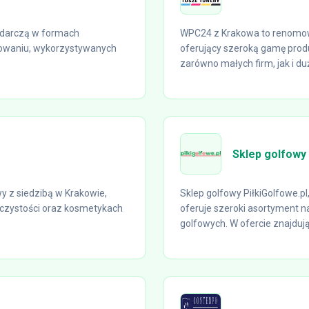
odarczą w formach
WPC24 z Krakowa to renomow
owaniu, wykorzystywanych
oferujący szeroką gamę produ
zarówno małych firm, jak i duż
Sklep golfowy 
 z siedzibą w Krakowie,
Sklep golfowy PiłkiGolfowe.p
 czystości oraz kosmetykach
oferuje szeroki asortyment na
golfowych. W ofercie znajdują 