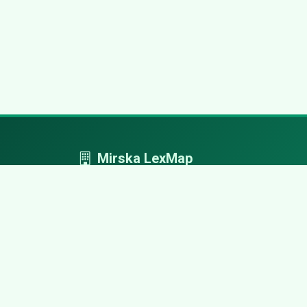
Mirska LexMap
Mirska LexMap - przejrzysty system firm,
zaprojektowany z adwokacką precyzją.