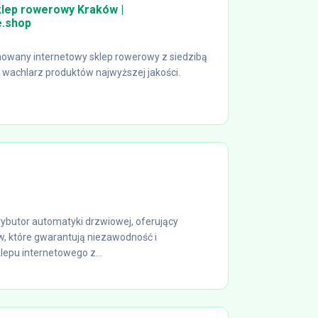
klep rowerowy Kraków |
.shop
owany internetowy sklep rowerowy z siedzibą
i wachlarz produktów najwyższej jakości.
ybutor automatyki drzwiowej, oferujący
w, które gwarantują niezawodność i
lepu internetowego z...