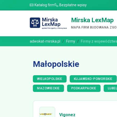
Katalog firm
Bezpłatne wpisy
Mirska LexMap
MAPA FIRM BUDOWANA ZGOD
adwokat-mirska.pl
Firmy
Firmy z województw
Małopolskie
WIELKOPOLSKIE
KUJAWSKO-POMORSKIE
MAZOWIECKIE
PODKARPACKIE
LUBEL
Vigonez