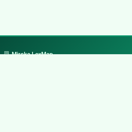
Mirska LexMap
Mirska LexMap - przejrzysty system firm, zaprojektowany z
adwokacką precyzją.
Nawigacja
Strona główna
Zaloguj się
Dodaj firmę