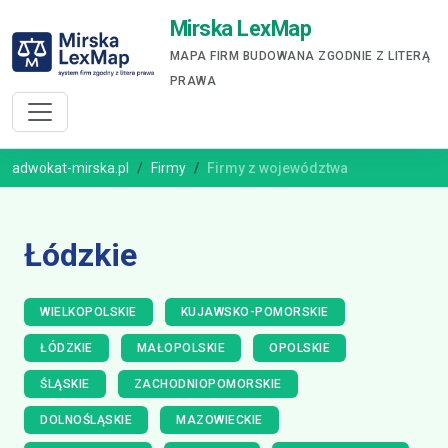
Mirska LexMap
MAPA FIRM BUDOWANA ZGODNIE Z LITERĄ
PRAWA
adwokat-mirska.pl
Firmy
Firmy z województwa
Łódzkie
WIELKOPOLSKIE
KUJAWSKO-POMORSKIE
ŁÓDZKIE
MAŁOPOLSKIE
OPOLSKIE
ŚLĄSKIE
ZACHODNIOPOMORSKIE
DOLNOŚLĄSKIE
MAZOWIECKIE