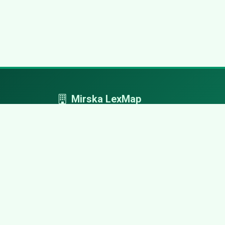
Mirska LexMap
Mirska LexMap - przejrzysty system firm,
zaprojektowany z adwokacką precyzją.