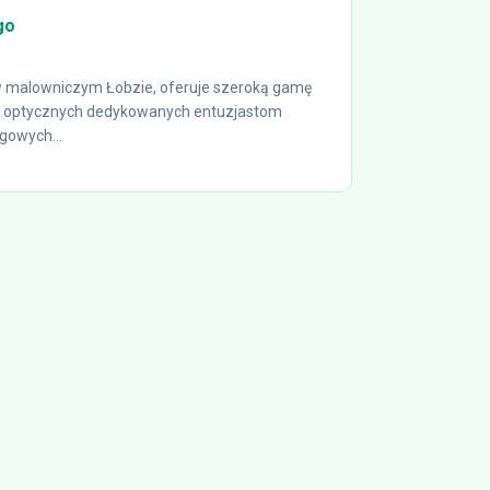
go
 w malowniczym Łobzie, oferuje szeroką gamę
 optycznych dedykowanych entuzjastom
gowych...