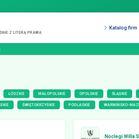
Katalog firm
NIE Z LITERĄ PRAWA
a
ŁÓDZKIE
MAŁOPOLSKIE
OPOLSKIE
ŚLĄSKIE
SKIE
ŚWIĘTOKRZYSKIE
PODLASKIE
WARMIŃSKO-MAZ
Noclegi Willa 