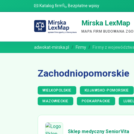
Katalog firm
Bezpłatne wpisy
Mirska LexMap
MAPA FIRM BUDOWANA ZGOD
adwokat-mirska.pl
Firmy
Firmy z województw
Zachodniopomorskie
WIELKOPOLSKIE
KUJAWSKO-POMORSKIE
MAZOWIECKIE
PODKARPACKIE
LUBEL
Sklep medyczny SeniorVita