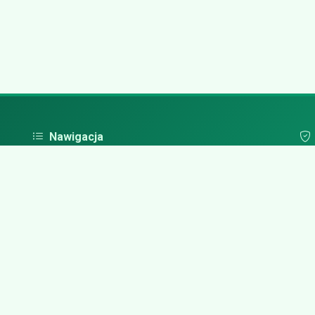
Nawigacja
Strona główna
Pol
Zaloguj się
Dodaj firmę
Przypomnij hasło
Blog
Kontakt