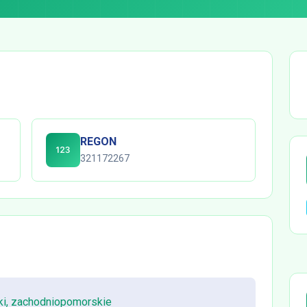
REGON
321172267
ki, zachodniopomorskie