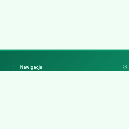
Nawigacja
Strona główna
Pol
Zaloguj się
Dodaj firmę
Przypomnij hasło
Blog