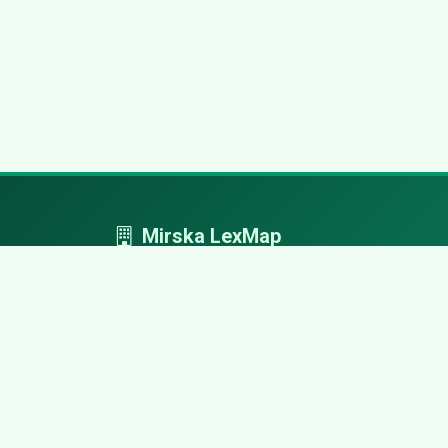
Mirska LexMap
Mirska LexMap - przejrzysty system firm,
zaprojektowany z adwokacką precyzją.