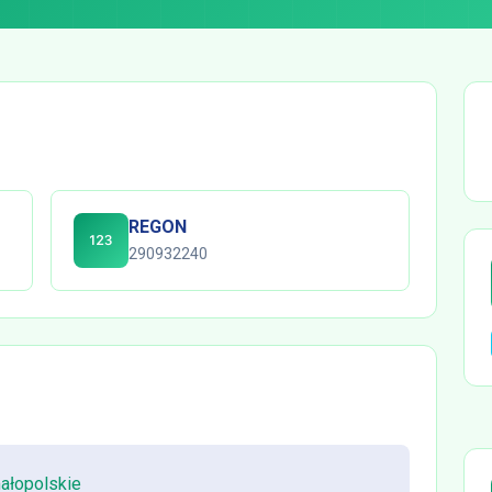
REGON
290932240
ałopolskie