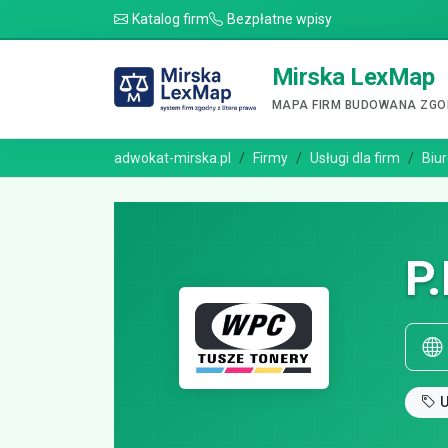
Katalog firm
Bezpłatne wpisy
Mirska LexMap
MAPA FIRM BUDOWANA ZGOD
adwokat-mirska.pl
Firmy
Usługi dla firm
Biur
P
U