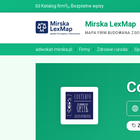
Katalog firm
Bezpłatne wpisy
Mirska LexMap
MAPA FIRM BUDOWANA ZGOD
adwokat-mirska.pl
Firmy
Zdrowie i uroda
Sp
C