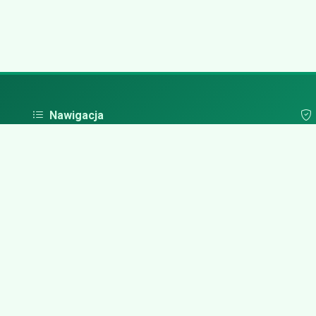
Nawigacja
Strona główna
Pol
Zaloguj się
Dodaj firmę
Przypomnij hasło
Blog
Kontakt