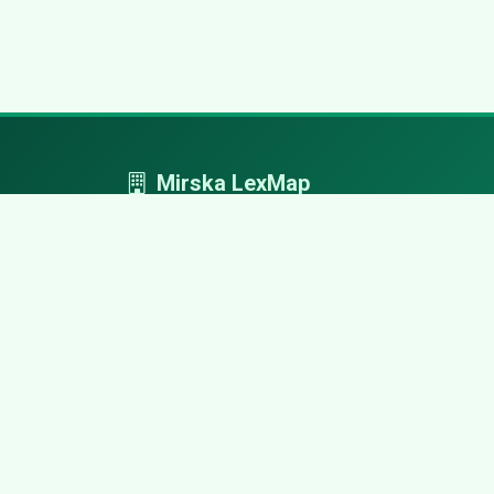
Mirska LexMap
Mirska LexMap - przejrzysty system firm,
zaprojektowany z adwokacką precyzją.