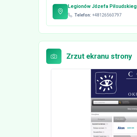
Legionów Józefa Piłsudskiego
Telefon:
+48126560797
Zrzut ekranu strony