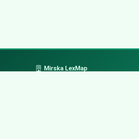
Mirska LexMap
Mirska LexMap - przejrzysty system firm,
zaprojektowany z adwokacką precyzją.