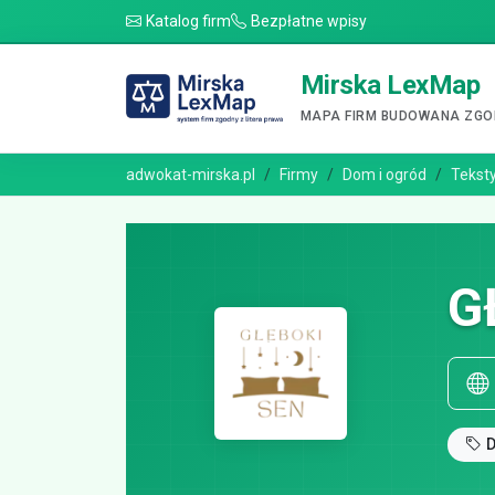
Katalog firm
Bezpłatne wpisy
Mirska LexMap
MAPA FIRM BUDOWANA ZGOD
adwokat-mirska.pl
Firmy
Dom i ogród
Teksty
G