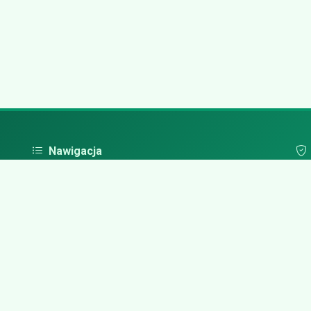
Nawigacja
Strona główna
Pol
Zaloguj się
Dodaj firmę
Przypomnij hasło
Blog