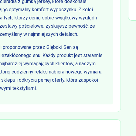
ieradła z gumką jersey, które doskonale
jąc optymalny komfort wypoczynku. Z kolei
la tych, którzy cenią sobie wyjątkowy wygląd i
e zestawy pościelowe, zyskujesz pewność, że
rzemyślany w najmniejszych detalach.
lni proponowane przez Głęboki Sen są
iezakłóconego snu. Każdy produkt jest starannie
najbardziej wymagających klientów, a naszym
której codzienny relaks nabiera nowego wymiaru.
lepu i odkrycia pełnej oferty, która zaspokoi
ymi tekstyliami.