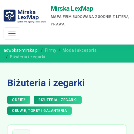
Mirska LexMap
MAPA FIRM BUDOWANA ZGODNIE Z LITERĄ
PRAWA
adwokat-mirska.pl
Firmy
Moda i akcesoria
Biżuteria i zegarki
Biżuteria i zegarki
ODZIEŻ
BIŻUTERIA I ZEGARKI
OBUWIE, TORBY I GALANTERIA