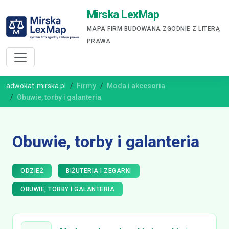
Mirska LexMap
MAPA FIRM BUDOWANA ZGODNIE Z LITERĄ
PRAWA
adwokat-mirska.pl
Firmy
Moda i akcesoria
Obuwie, torby i galanteria
Obuwie, torby i galanteria
ODZIEŻ
BIŻUTERIA I ZEGARKI
OBUWIE, TORBY I GALANTERIA