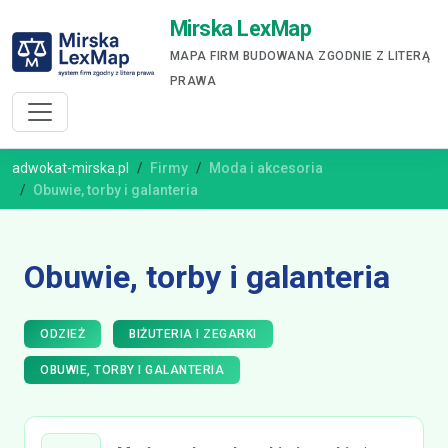
Mirska LexMap
MAPA FIRM BUDOWANA ZGODNIE Z LITERĄ
PRAWA
adwokat-mirska.pl
Firmy
Moda i akcesoria
Obuwie, torby i galanteria
Obuwie, torby i galanteria
ODZIEŻ
BIŻUTERIA I ZEGARKI
OBUWIE, TORBY I GALANTERIA