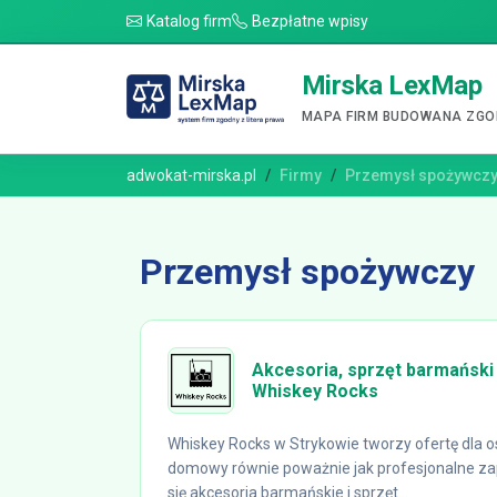
Katalog firm
Bezpłatne wpisy
Mirska LexMap
MAPA FIRM BUDOWANA ZGOD
adwokat-mirska.pl
Firmy
Przemysł spożywcz
Przemysł spożywczy
Akcesoria, sprzęt barmański 
Whiskey Rocks
Whiskey Rocks w Strykowie tworzy ofertę dla os
domowy równie poważnie jak profesjonalne za
się akcesoria barmańskie i sprzęt...