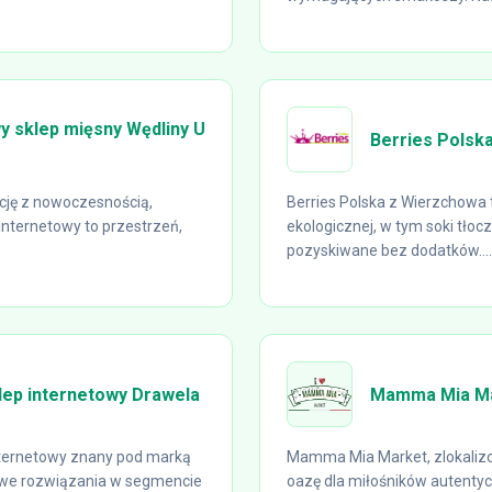
wy sklep mięsny Wędliny U
Berries Polsk
ycję z nowoczesnością,
Berries Polska z Wierzchowa 
 internetowy to przestrzeń,
ekologicznej, w tym soki tłoc
pozyskiwane bez dodatków....
klep internetowy Drawela
Mamma Mia M
internetowy znany pod marką
Mamma Mia Market, zlokalizo
owe rozwiązania w segmencie
oazę dla miłośników autenty