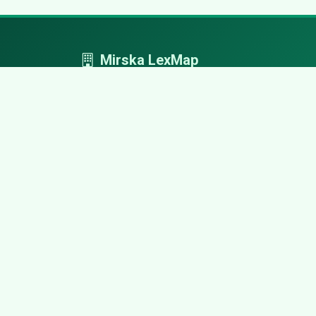
Mirska LexMap
Mirska LexMap - przejrzysty system firm,
zaprojektowany z adwokacką precyzją.