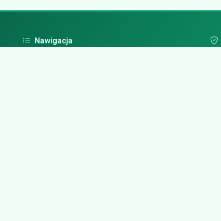
Nawigacja
Strona główna
Pol
Zaloguj się
Dodaj firmę
Przypomnij hasło
Blog
Kontakt
Mapa strony