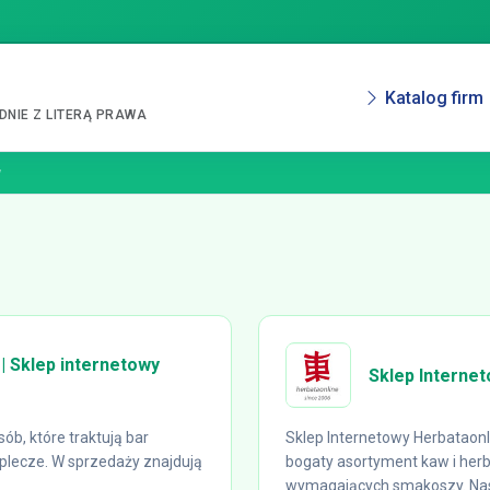
Katalog firm
NIE Z LITERĄ PRAWA
y
| Sklep internetowy
Sklep Interne
ób, które traktują bar
Sklep Internetowy Herbataonl
plecze. W sprzedaży znajdują
bogaty asortyment kaw i herb
wymagających smakoszy. Nasz