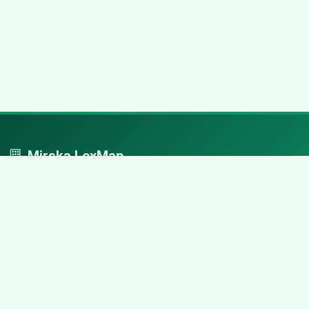
Mirska LexMap
Mirska LexMap - przejrzysty system firm, zaprojektowany z
adwokacką precyzją.
Nawigacja
Strona główna
Zaloguj się