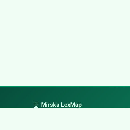
Mirska LexMap
Mirska LexMap - przejrzysty system firm,
zaprojektowany z adwokacką precyzją.