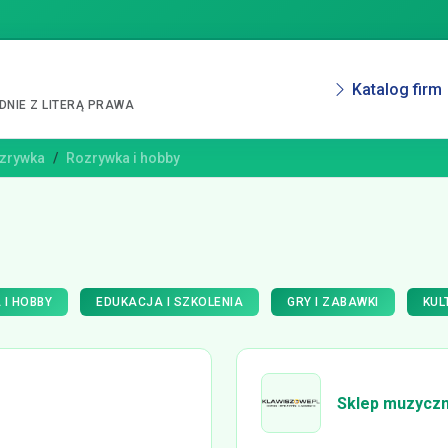
Katalog firm
NIE Z LITERĄ PRAWA
ozrywka
Rozrywka i hobby
I HOBBY
EDUKACJA I SZKOLENIA
GRY I ZABAWKI
KUL
Sklep muzycz