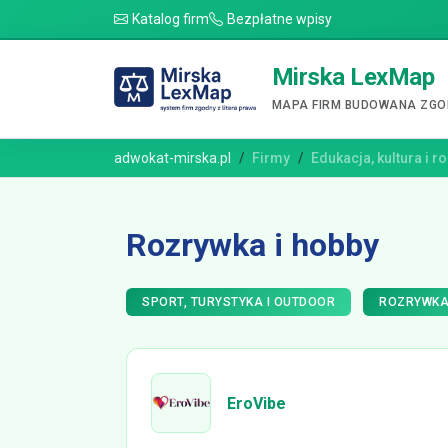
Katalog firm
Bezpłatne wpisy
Mirska LexMap
MAPA FIRM BUDOWANA ZGOD
adwokat-mirska.pl
Firmy
Edukacja, kultura i r
Rozrywka i hobby
SPORT, TURYSTYKA I OUTDOOR
ROZRYWKA 
EroVibe