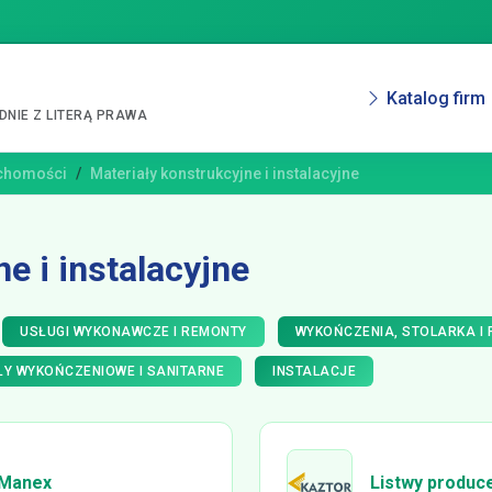
Katalog firm
NIE Z LITERĄ PRAWA
uchomości
Materiały konstrukcyjne i instalacyjne
e i instalacyjne
USŁUGI WYKONAWCZE I REMONTY
WYKOŃCZENIA, STOLARKA I
ŁY WYKOŃCZENIOWE I SANITARNE
INSTALACJE
 Manex
Listwy produce