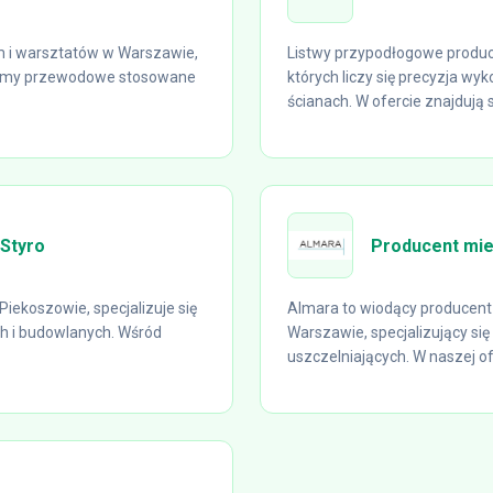
rm i warsztatów w Warszawie,
Listwy przypodłogowe produce
stemy przewodowe stosowane
których liczy się precyzja wy
ścianach. W ofercie znajdują si
aStyro
Producent mie
iekoszowie, specjalizuje się
Almara to wiodący producent
h i budowlanych. Wśród
Warszawie, specjalizujący się
uszczelniających. W naszej ofe