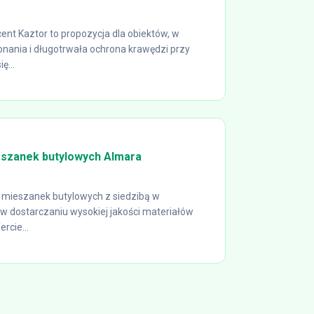
nt Kaztor to propozycja dla obiektów, w
konania i długotrwała ochrona krawędzi przy
ę...
szanek butylowych Almara
 mieszanek butylowych z siedzibą w
 w dostarczaniu wysokiej jakości materiałów
rcie...