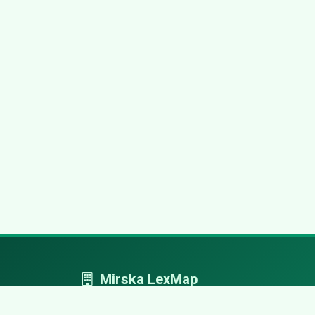
Mirska LexMap
Mirska LexMap - przejrzysty system firm,