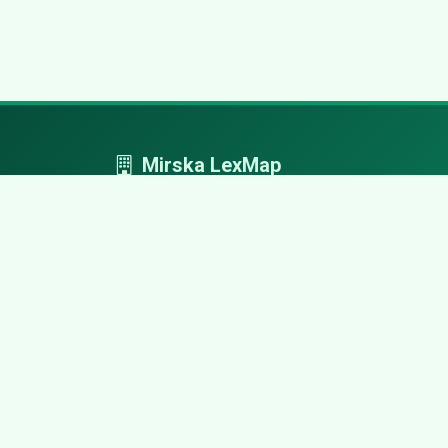
Mirska LexMap
Mirska LexMap - przejrzysty system firm,
zaprojektowany z adwokacką precyzją.