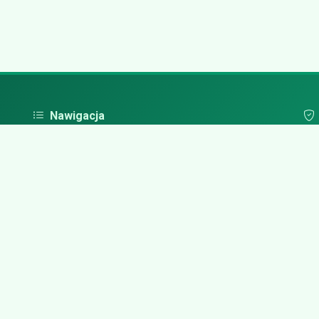
Nawigacja
Strona główna
Pol
Zaloguj się
Dodaj firmę
Przypomnij hasło
Blog
Kontakt