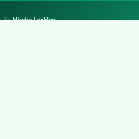
Mirska LexMap
Mirska LexMap - przejrzysty system firm, zaprojektowany z
adwokacką precyzją.
Nawigacja
Strona główna
Zaloguj się
Dodaj firmę
Przypomnij hasło
Blog
Kontakt