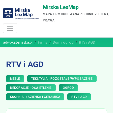
Mirska LexMap
MAPA FIRM BUDOWANA ZGODNIE Z LITERĄ
PRAWA
adwokat-mirska.pl
Firmy
Dom i ogród
RTV i AGD
RTV i AGD
MEBLE
TEKSTYLIA I POZOSTAŁE WYPOSAŻENIE
DEKORACJE I OŚWIETLENIE
OGRÓD
KUCHNIA, ŁAZIENKA I CERAMIKA
RTV I AGD