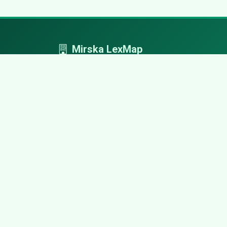
Mirska LexMap
Mirska LexMap - przejrzysty system firm,
zaprojektowany z adwokacką precyzją.