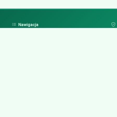
Nawigacja
Strona główna
Pol
Zaloguj się
Dodaj firmę
Przypomnij hasło
Blog
Kontakt
Mapa strony