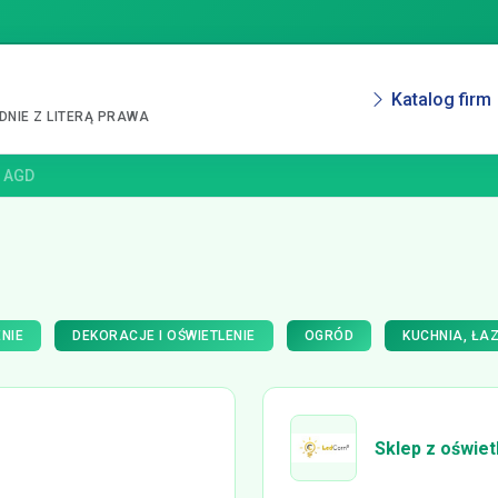
Katalog firm
NIE Z LITERĄ PRAWA
i AGD
NIE
DEKORACJE I OŚWIETLENIE
OGRÓD
KUCHNIA, ŁAZ
Sklep z oświe