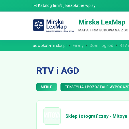
Katalog firm
Bezpłatne wpisy
Mirska LexMap
MAPA FIRM BUDOWANA ZGOD
adwokat-mirska.pl
Firmy
Dom i ogród
RTV 
RTV i AGD
MEBLE
TEKSTYLIA I POZOSTAŁE WYPOSAŻE
Sklep fotograficzny - Mitoya