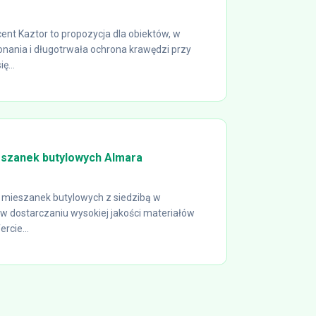
nt Kaztor to propozycja dla obiektów, w
konania i długotrwała ochrona krawędzi przy
ę...
szanek butylowych Almara
 mieszanek butylowych z siedzibą w
 w dostarczaniu wysokiej jakości materiałów
rcie...