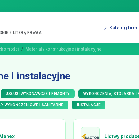
Katalog firm
NIE Z LITERĄ PRAWA
uchomości
Materiały konstrukcyjne i instalacyjne
e i instalacyjne
USŁUGI WYKONAWCZE I REMONTY
WYKOŃCZENIA, STOLARKA I
ŁY WYKOŃCZENIOWE I SANITARNE
INSTALACJE
 Manex
Listwy produce