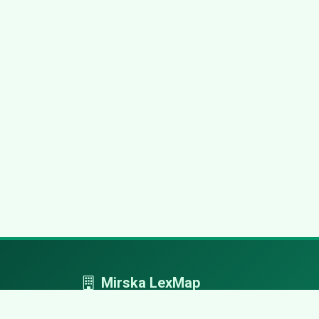
Mirska LexMap
Mirska LexMap - przejrzysty system firm,