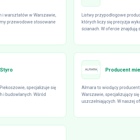
rm i warsztatów w Warszawie,
Listwy przypodłogowe produce
stemy przewodowe stosowane
których liczy się precyzja wy
ścianach. W ofercie znajdują si
aStyro
Producent mie
iekoszowie, specjalizuje się
Almara to wiodący producent
h i budowlanych. Wśród
Warszawie, specjalizujący się
uszczelniających. W naszej ofe