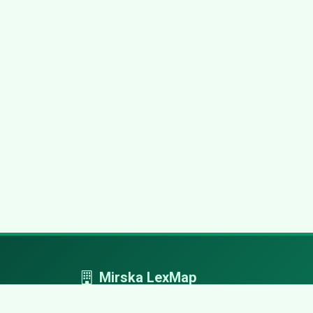
Mirska LexMap
Mirska LexMap - przejrzysty system firm,