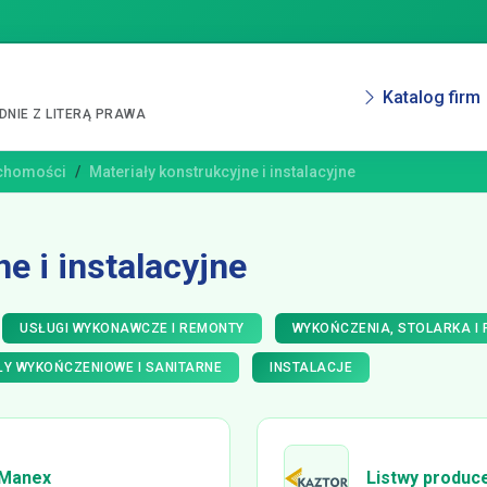
Katalog firm
NIE Z LITERĄ PRAWA
uchomości
Materiały konstrukcyjne i instalacyjne
e i instalacyjne
USŁUGI WYKONAWCZE I REMONTY
WYKOŃCZENIA, STOLARKA I
ŁY WYKOŃCZENIOWE I SANITARNE
INSTALACJE
 Manex
Listwy produce