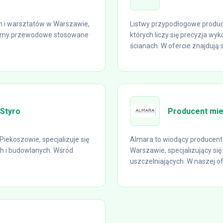
rm i warsztatów w Warszawie,
Listwy przypodłogowe produce
stemy przewodowe stosowane
których liczy się precyzja wy
ścianach. W ofercie znajdują si
aStyro
Producent mie
iekoszowie, specjalizuje się
Almara to wiodący producent
h i budowlanych. Wśród
Warszawie, specjalizujący się
uszczelniających. W naszej ofe