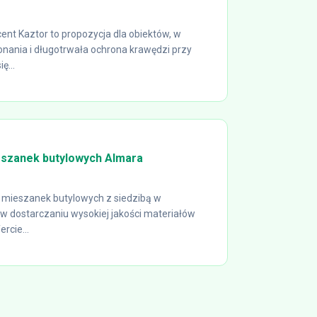
nt Kaztor to propozycja dla obiektów, w
konania i długotrwała ochrona krawędzi przy
ę...
szanek butylowych Almara
 mieszanek butylowych z siedzibą w
 w dostarczaniu wysokiej jakości materiałów
rcie...