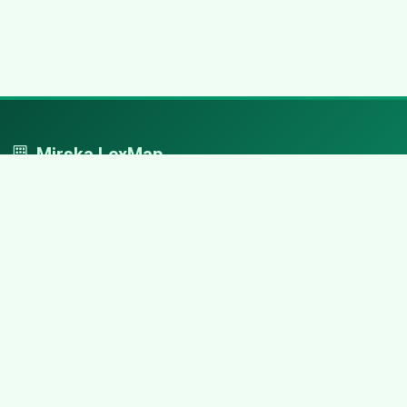
Mirska LexMap
Mirska LexMap - przejrzysty system firm, zaprojektowany z
adwokacką precyzją.
Nawigacja
Strona główna
Zaloguj się
Dodaj firmę