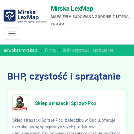
Mirska LexMap
MAPA FIRM BUDOWANA ZGODNIE Z LITERĄ
PRAWA
adwokat-mirska.pl
Firmy
BHP, czystość i sprzątanie
BHP, czystość i sprzątanie
Sklep strażacki Sprzęt-Poż
Sklep strażacki Sprzęt-Poż, z siedzibą w Opolu, oferuje
szeroką gamę specjalistycznych produktów
dedykowanych zawodowym strażakom oraz jednostkom