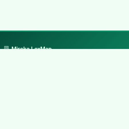
Mirska LexMap
Mirska LexMap - przejrzysty system firm, zaprojektowany z
adwokacką precyzją.
Nawigacja
Strona główna
Zaloguj się
Dodaj firmę