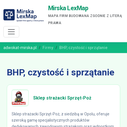
Mirska LexMap
MAPA FIRM BUDOWANA ZGODNIE Z LITERĄ
PRAWA
adwokat-mirska.pl
Firmy
BHP, czystość i sprzątanie
BHP, czystość i sprzątanie
Sklep strażacki Sprzęt-Poż
Sklep strażacki Sprzęt-Poż, z siedzibą w Opolu, oferuje
szeroką gamę specjalistycznych produktów
dedykowanych zawodowym strażakom oraz jednostkom