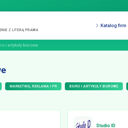
Katalog firm
NIE Z LITERĄ PRAWA
ro i artykuły biurowe
we
MARKETING, REKLAMA I PR
BIURO I ARTYKUŁY BIUROWE
Studio ID