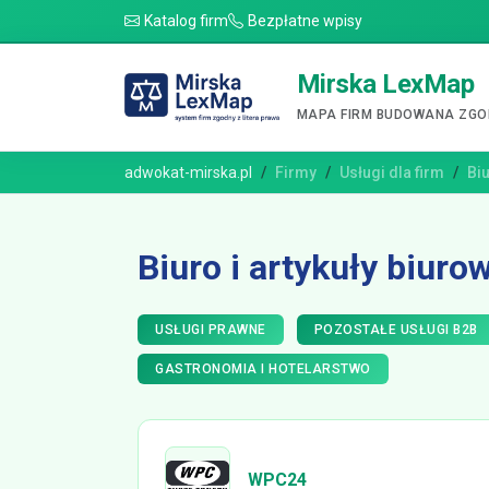
Katalog firm
Bezpłatne wpisy
Mirska LexMap
MAPA FIRM BUDOWANA ZGOD
adwokat-mirska.pl
Firmy
Usługi dla firm
Biu
Biuro i artykuły biuro
USŁUGI PRAWNE
POZOSTAŁE USŁUGI B2B
GASTRONOMIA I HOTELARSTWO
WPC24