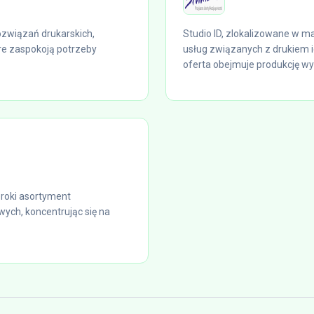
związań drukarskich,
Studio ID, zlokalizowane w 
re zaspokoją potrzeby
usług związanych z drukiem i
oferta obejmuje produkcję wys
eroki asortyment
wych, koncentrując się na