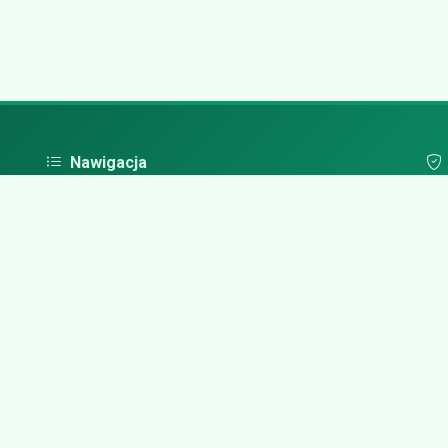
Nawigacja
Strona główna
Pol
Zaloguj się
Dodaj firmę
Przypomnij hasło
Blog
Kontakt