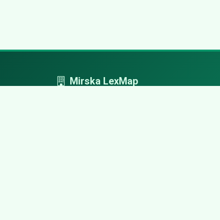
Mirska LexMap
Mirska LexMap - przejrzysty system firm,
zaprojektowany z adwokacką precyzją.