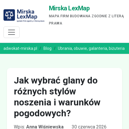
Mirska LexMap
MAPA FIRM BUDOWANA ZGODNIE Z LITERĄ
PRAWA
adwokat-mirska.pl
Blog
Ubrania, obuwie, galanteria, biżuteria
Jak wybrać glany do
różnych stylów
noszenia i warunków
pogodowych?
Wpis:
Anna Wiśniewska
30 czerwca 2026