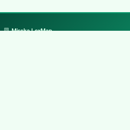
Mirska LexMap
Mirska LexMap - przejrzysty system firm, zaprojektowany z
adwokacką precyzją.
Nawigacja
Strona główna
Zaloguj się
Dodaj firmę
Przypomnij hasło
Blog