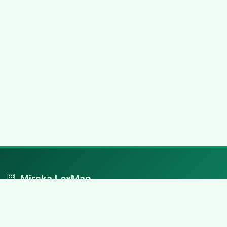
Mirska LexMap
Mirska LexMap - przejrzysty system firm, zaprojektowany z
adwokacką precyzją.