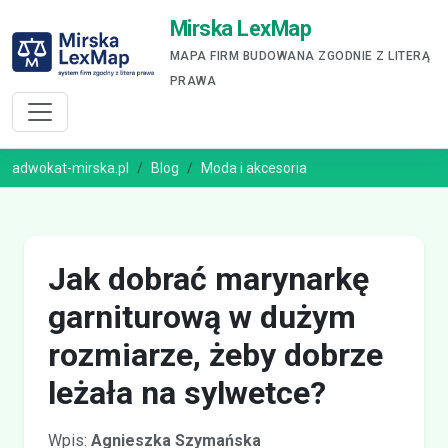
Mirska LexMap
MAPA FIRM BUDOWANA ZGODNIE Z LITERĄ
PRAWA
adwokat-mirska.pl
Blog
Moda i akcesoria
Jak dobrać marynarkę
garniturową w dużym
rozmiarze, żeby dobrze
leżała na sylwetce?
Wpis:
Agnieszka Szymańska