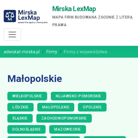
Mirska LexMap
MAPA FIRM BUDOWANA ZGODNIE Z LITERĄ
PRAWA
adwokat-mirska.pl
Firmy
Firmy z województwa
Małopolskie
WIELKOPOLSKIE
KUJAWSKO-POMORSKIE
ŁÓDZKIE
MAŁOPOLSKIE
OPOLSKIE
ŚLĄSKIE
ZACHODNIOPOMORSKIE
DOLNOŚLĄSKIE
MAZOWIECKIE