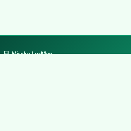
Mirska LexMap
Mirska LexMap - przejrzysty system firm, zaprojektowany z
adwokacką precyzją.
Nawigacja
Strona główna
Zaloguj się
Dodaj firmę