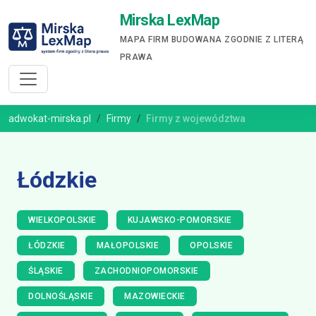
Mirska LexMap
MAPA FIRM BUDOWANA ZGODNIE Z LITERĄ
PRAWA
adwokat-mirska.pl
Firmy
Firmy z województwa
Łódzkie
WIELKOPOLSKIE
KUJAWSKO-POMORSKIE
ŁÓDZKIE
MAŁOPOLSKIE
OPOLSKIE
ŚLĄSKIE
ZACHODNIOPOMORSKIE
DOLNOŚLĄSKIE
MAZOWIECKIE