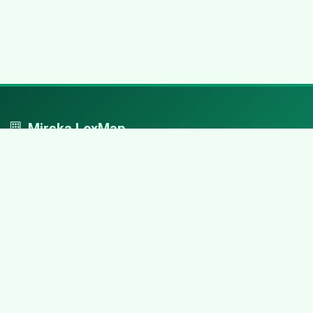
Mirska LexMap
Mirska LexMap - przejrzysty system firm, zaprojektowany z
adwokacką precyzją.
Nawigacja
Strona główna
Zaloguj się
Dodaj firmę