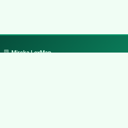
Mirska LexMap
Mirska LexMap - przejrzysty system firm, zaprojektowany z
adwokacką precyzją.
Nawigacja
Strona główna
Zaloguj się
Dodaj firmę