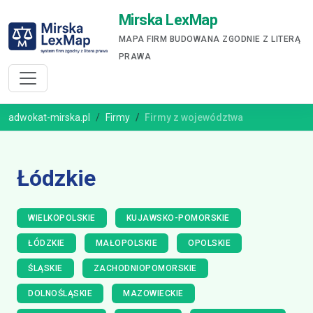
Mirska LexMap
MAPA FIRM BUDOWANA ZGODNIE Z LITERĄ
PRAWA
adwokat-mirska.pl
Firmy
Firmy z województwa
Łódzkie
WIELKOPOLSKIE
KUJAWSKO-POMORSKIE
ŁÓDZKIE
MAŁOPOLSKIE
OPOLSKIE
ŚLĄSKIE
ZACHODNIOPOMORSKIE
DOLNOŚLĄSKIE
MAZOWIECKIE