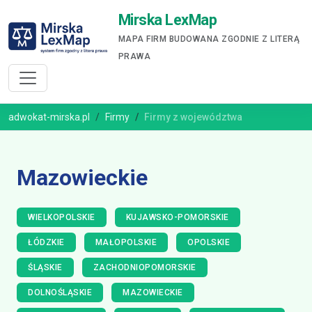
Mirska LexMap
MAPA FIRM BUDOWANA ZGODNIE Z LITERĄ
PRAWA
adwokat-mirska.pl
Firmy
Firmy z województwa
Mazowieckie
WIELKOPOLSKIE
KUJAWSKO-POMORSKIE
ŁÓDZKIE
MAŁOPOLSKIE
OPOLSKIE
ŚLĄSKIE
ZACHODNIOPOMORSKIE
DOLNOŚLĄSKIE
MAZOWIECKIE