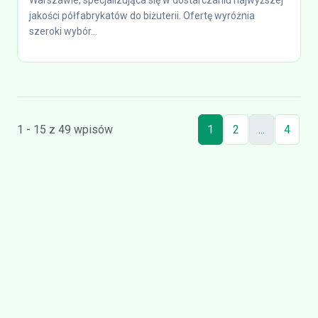
Warszawie, specjalizująca się w dostarczaniu najwyższej
jakości półfabrykatów do biżuterii. Ofertę wyróżnia
szeroki wybór...
1 - 15 z 49 wpisów
1
2
...
4