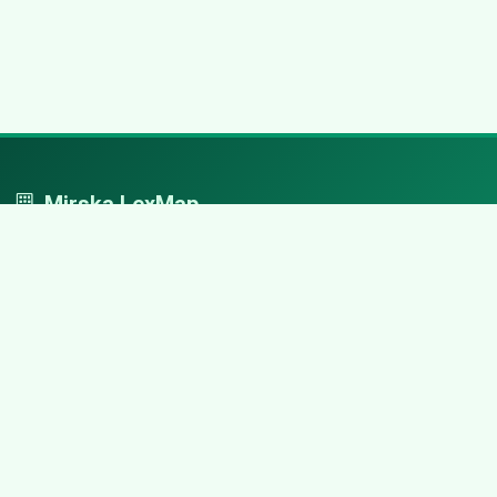
Mirska LexMap
Mirska LexMap - przejrzysty system firm, zaprojektowany z
adwokacką precyzją.
Nawigacja
Strona główna
Zaloguj się
Dodaj firmę