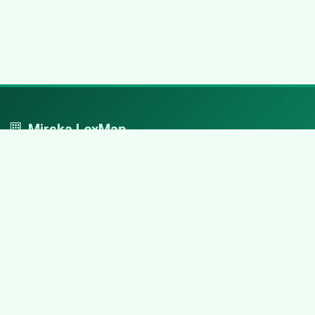
Mirska LexMap
Mirska LexMap - przejrzysty system firm, zaprojektowany z
adwokacką precyzją.
Nawigacja
Strona główna
Zaloguj się
Dodaj firmę