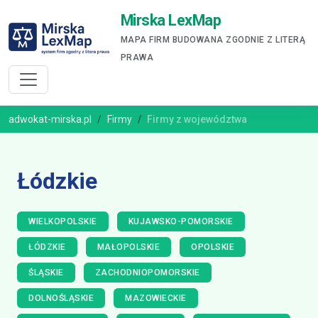
Mirska LexMap
MAPA FIRM BUDOWANA ZGODNIE Z LITERĄ
PRAWA
adwokat-mirska.pl
Firmy
Firmy z województwa
Łódzkie
WIELKOPOLSKIE
KUJAWSKO-POMORSKIE
ŁÓDZKIE
MAŁOPOLSKIE
OPOLSKIE
ŚLĄSKIE
ZACHODNIOPOMORSKIE
DOLNOŚLĄSKIE
MAZOWIECKIE