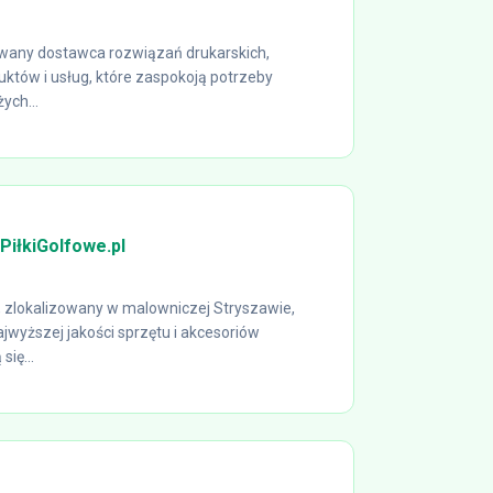
any dostawca rozwiązań drukarskich,
któw i usług, które zaspokoją potrzeby
ych...
PiłkiGolfowe.pl
l, zlokalizowany w malowniczej Stryszawie,
jwyższej jakości sprzętu i akcesoriów
się...