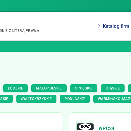
Katalog firm
NIE Z LITERĄ PRAWA
a
ŁÓDZKIE
MAŁOPOLSKIE
OPOLSKIE
ŚLĄSKIE
SKIE
ŚWIĘTOKRZYSKIE
PODLASKIE
WARMIŃSKO-MAZ
WPC24