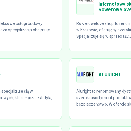
Internetowy s
Rowerowelove
leksowe usługi budowy
Rowerowelove.shop to renom
sza specjalizacja obejmuje
w Krakowie, oferujący szerok
Specjalizuje się w sprzedaży...
n
ALURIGHT
specjalizuje się w
Aluright to renomowany dystr
mowych, które łączą estetykę
szeroki asortyment produktó
bezpieczeństwo. W ofercie sk