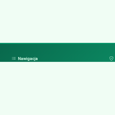
Nawigacja
Strona główna
Pol
Zaloguj się
Dodaj firmę
Przypomnij hasło
Blog