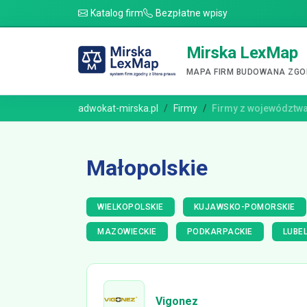
Katalog firm
Bezpłatne wpisy
Mirska LexMap
MAPA FIRM BUDOWANA ZGOD
adwokat-mirska.pl
Firmy
Firmy z województw
Małopolskie
WIELKOPOLSKIE
KUJAWSKO-POMORSKIE
MAZOWIECKIE
PODKARPACKIE
LUBEL
Vigonez