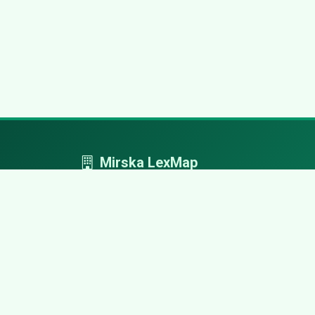
Mirska LexMap
Mirska LexMap - przejrzysty system firm,
zaprojektowany z adwokacką precyzją.