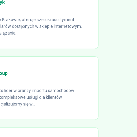
yk
 Krakowie, oferuje szeroki asortyment
larów dostępnych w sklepie internetowym.
ązania...
oup
to lider w branży importu samochodów
kompleksowe usługi dla klientów
jalizujemy się w...