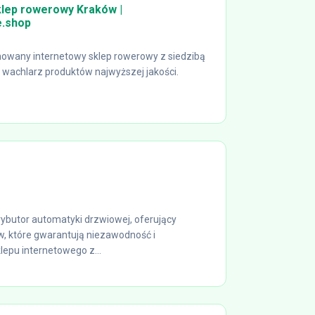
klep rowerowy Kraków |
.shop
owany internetowy sklep rowerowy z siedzibą
i wachlarz produktów najwyższej jakości.
ybutor automatyki drzwiowej, oferujący
w, które gwarantują niezawodność i
lepu internetowego z...