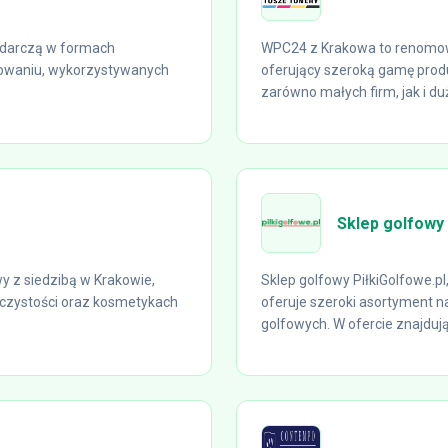
odarczą w formach
WPC24 z Krakowa to renomow
owaniu, wykorzystywanych
oferujący szeroką gamę produ
zarówno małych firm, jak i duż
Sklep golfowy 
 z siedzibą w Krakowie,
Sklep golfowy PiłkiGolfowe.p
 czystości oraz kosmetykach
oferuje szeroki asortyment na
golfowych. W ofercie znajdują 