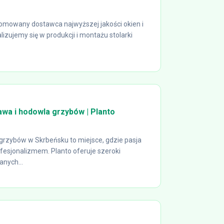
nomowany dostawca najwyższej jakości okien i
izujemy się w produkcji i montażu stolarki
awa i hodowla grzybów | Planto
grzybów w Skrbeńsku to miejsce, gdzie pasja
ofesjonalizmem. Planto oferuje szeroki
nych...