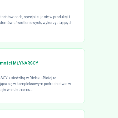
ochłowicach, specjalizuje się w produkcji i
stemów oświetleniowych, wykorzystujących
homości MŁYNARSCY
CY z siedzibą w Bielsku-Białej to
jąca się w kompleksowym pośrednictwie w
ęki wieloletniemu...