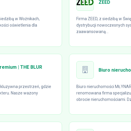
ZEED
siedzibą w Woźnikach,
Firma ZEED, z siedzibą w Święt
kości oświetlenia dla
dystrybucji nowoczesnych sy
zaawansowaną...
remium | THE BLUR
Biuro nieruc
kskluzywna przestrzeń, gdzie
Biuro nieruchomości MŁYNARS
kteru. Nasze wazony
renomowana firma specjalizu
obrocie nieruchomościami. Dzi