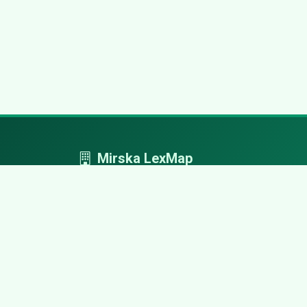
Mirska LexMap
Mirska LexMap - przejrzysty system firm,
zaprojektowany z adwokacką precyzją.