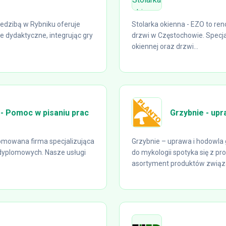
iedzibą w Rybniku oferuje
Stolarka okienna - EZO to re
dydaktyczne, integrując gry
drzwi w Częstochowie. Specjal
okiennej oraz drzwi...
- Pomoc w pisaniu prac
Grzybnie - upr
omowana firma specjalizująca
Grzybnie – uprawa i hodowla 
 dyplomowych. Nasze usługi
do mykologii spotyka się z pr
asortyment produktów związa