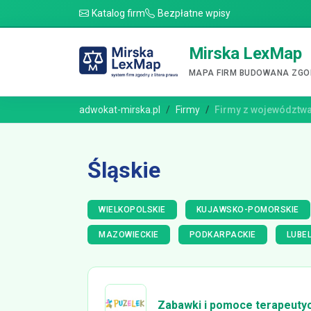
Katalog firm
Bezpłatne wpisy
Mirska LexMap
MAPA FIRM BUDOWANA ZGOD
adwokat-mirska.pl
Firmy
Firmy z województw
Śląskie
WIELKOPOLSKIE
KUJAWSKO-POMORSKIE
MAZOWIECKIE
PODKARPACKIE
LUBEL
Zabawki i pomoce terapeuty