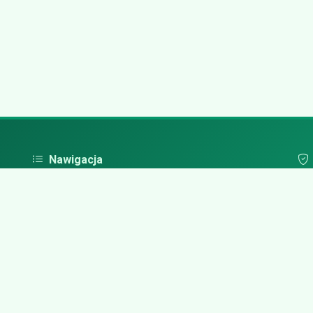
Nawigacja
Strona główna
Pol
Zaloguj się
Dodaj firmę
Przypomnij hasło
Blog