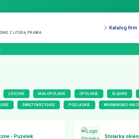
Katalog firm
NIE Z LITERĄ PRAWA
a
ŁÓDZKIE
MAŁOPOLSKIE
OPOLSKIE
ŚLĄSKIE
SKIE
ŚWIĘTOKRZYSKIE
PODLASKIE
WARMIŃSKO-MAZ
czne - Puzelek
Stolarka okien