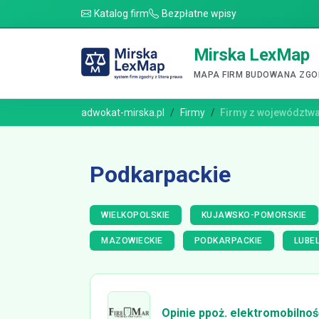
Katalog firm
Bezpłatne wpisy
Mirska LexMap
MAPA FIRM BUDOWANA ZGOD
adwokat-mirska.pl
Firmy
Firmy z województw
Podkarpackie
WIELKOPOLSKIE
KUJAWSKO-POMORSKIE
MAZOWIECKIE
PODKARPACKIE
LUBEL
Opinie ppoż. elektromobilnoś