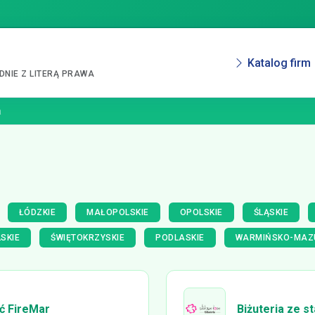
Katalog firm
NIE Z LITERĄ PRAWA
a
ŁÓDZKIE
MAŁOPOLSKIE
OPOLSKIE
ŚLĄSKIE
SKIE
ŚWIĘTOKRZYSKIE
PODLASKIE
WARMIŃSKO-MAZ
ć FireMar
Biżuteria ze s