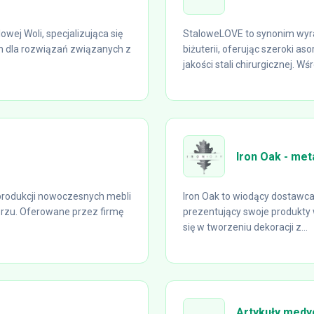
wej Woli, specjalizująca się
StaloweLOVE to synonim wyraf
 dla rozwiązań związanych z
biżuterii, oferując szeroki 
jakości stali chirurgicznej. Wśr
Iron Oak - me
 produkcji nowoczesnych mebli
Iron Oak to wiodący dostawca
órzu. Oferowane przez firmę
prezentujący swoje produkty 
się w tworzeniu dekoracji z...
Artykuły medyc