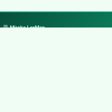
Mirska LexMap
Mirska LexMap - przejrzysty system firm, zaprojektowany z
adwokacką precyzją.
Nawigacja
Strona główna
Zaloguj się
Dodaj firmę
Przypomnij hasło
Blog