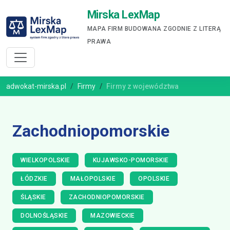
Mirska LexMap
MAPA FIRM BUDOWANA ZGODNIE Z LITERĄ
PRAWA
adwokat-mirska.pl
Firmy
Firmy z województwa
Zachodniopomorskie
WIELKOPOLSKIE
KUJAWSKO-POMORSKIE
ŁÓDZKIE
MAŁOPOLSKIE
OPOLSKIE
ŚLĄSKIE
ZACHODNIOPOMORSKIE
DOLNOŚLĄSKIE
MAZOWIECKIE