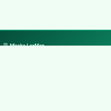
Mirska LexMap
Mirska LexMap - przejrzysty system firm, zaprojektowany z
adwokacką precyzją.
Nawigacja
Strona główna
Zaloguj się
Dodaj firmę