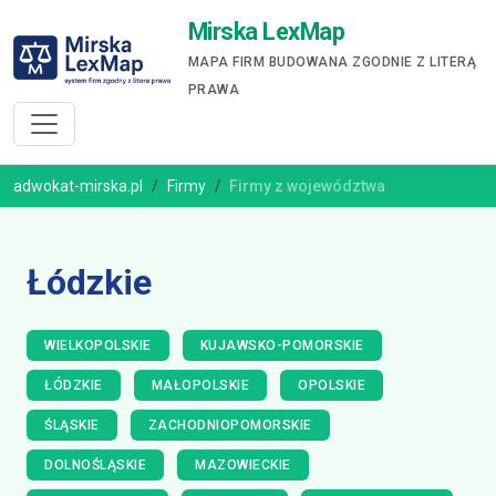
Mirska LexMap
MAPA FIRM BUDOWANA ZGODNIE Z LITERĄ
PRAWA
adwokat-mirska.pl
Firmy
Firmy z województwa
Łódzkie
WIELKOPOLSKIE
KUJAWSKO-POMORSKIE
ŁÓDZKIE
MAŁOPOLSKIE
OPOLSKIE
ŚLĄSKIE
ZACHODNIOPOMORSKIE
DOLNOŚLĄSKIE
MAZOWIECKIE