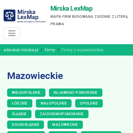
Mirska LexMap
MAPA FIRM BUDOWANA ZGODNIE Z LITERĄ
PRAWA
adwokat-mirska.pl
Firmy
Firmy z województwa
Mazowieckie
WIELKOPOLSKIE
KUJAWSKO-POMORSKIE
ŁÓDZKIE
MAŁOPOLSKIE
OPOLSKIE
ŚLĄSKIE
ZACHODNIOPOMORSKIE
DOLNOŚLĄSKIE
MAZOWIECKIE