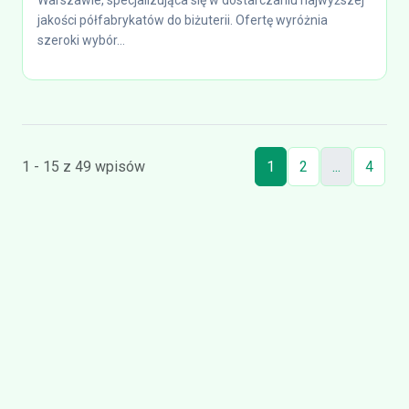
Warszawie, specjalizująca się w dostarczaniu najwyższej
jakości półfabrykatów do biżuterii. Ofertę wyróżnia
szeroki wybór...
1 - 15 z 49 wpisów
1
2
...
4