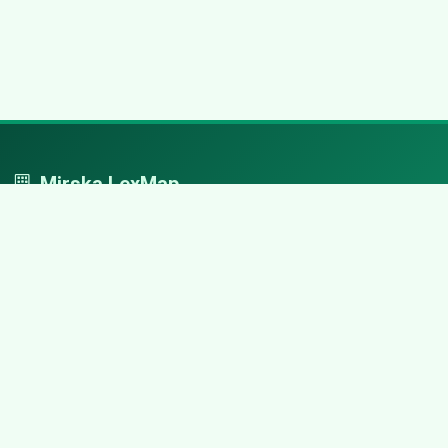
Mirska LexMap
Mirska LexMap - przejrzysty system firm, zaprojektowany z
adwokacką precyzją.
Nawigacja
Strona główna
Zaloguj się
Dodaj firmę