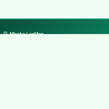
Mirska LexMap
Mirska LexMap - przejrzysty system firm, zaprojektowany z
adwokacką precyzją.
Nawigacja
Strona główna
Zaloguj się
Dodaj firmę
Przypomnij hasło