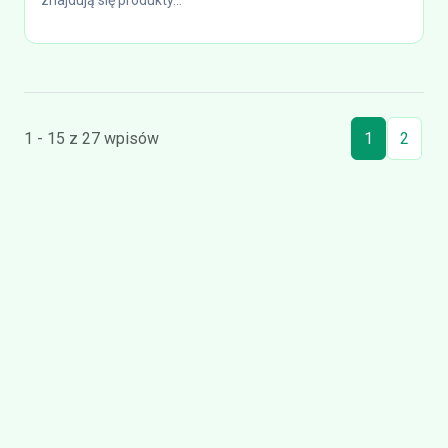
znajdują się produkty...
1 - 15 z 27 wpisów
1
2