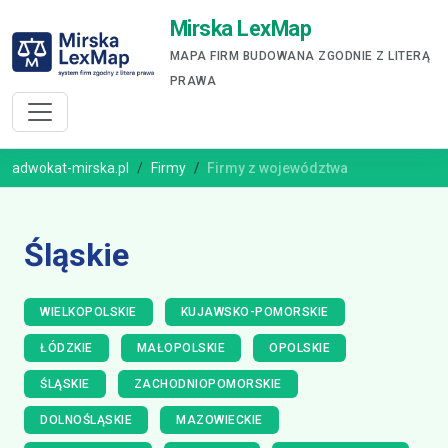
Mirska LexMap
MAPA FIRM BUDOWANA ZGODNIE Z LITERĄ
PRAWA
adwokat-mirska.pl
Firmy
Firmy z województwa
Śląskie
WIELKOPOLSKIE
KUJAWSKO-POMORSKIE
ŁÓDZKIE
MAŁOPOLSKIE
OPOLSKIE
ŚLĄSKIE
ZACHODNIOPOMORSKIE
DOLNOŚLĄSKIE
MAZOWIECKIE