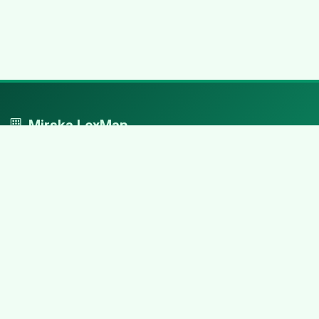
Mirska LexMap
Mirska LexMap - przejrzysty system firm, zaprojektowany z
adwokacką precyzją.
Nawigacja
Strona główna
Zaloguj się
Dodaj firmę