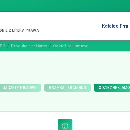
Katalog firm
NIE Z LITERĄ PRAWA
 PR
Produkcja reklamy
Odzież reklamowa
GADŻETY FIRMOWE
GRAFIKA I BRANDING
ODZIEŻ REKLAM