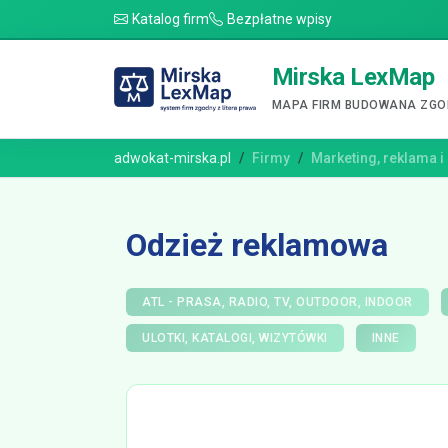
Katalog firm
Bezpłatne wpisy
Mirska LexMap
MAPA FIRM BUDOWANA ZGOD
adwokat-mirska.pl
Firmy
Marketing, reklama i
Odzież reklamowa
ATL - PRASA, RADIO, TV, OUTDOOR, INDOOR
ULOTKI, KATALOGI, WIZYTÓWKI
INNE