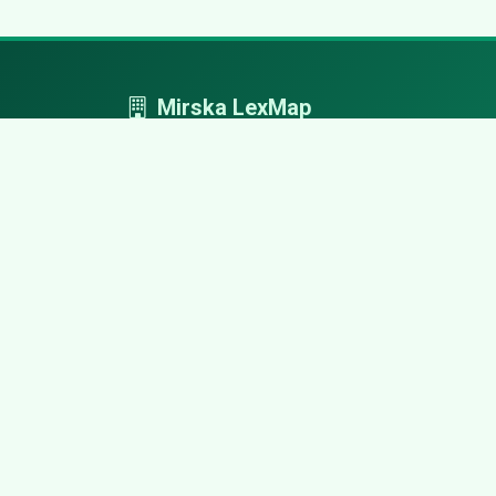
Mirska LexMap
Mirska LexMap - przejrzysty system firm,
zaprojektowany z adwokacką precyzją.