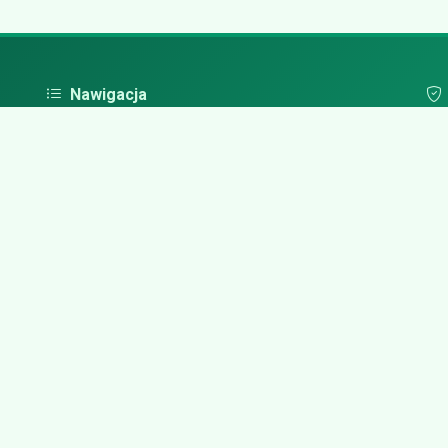
Nawigacja
Strona główna
Pol
Zaloguj się
Dodaj firmę
Przypomnij hasło
Blog
Kontakt
Mapa strony