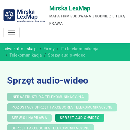
Mirska LexMap
MAPA FIRM BUDOWANA ZGODNIE Z LITERĄ
PRAWA
adwokat-mirska.pl
Firmy
IT i telekomunikacja
Telekomunikacja
Sprzęt audio-wideo
Sprzęt audio-wideo
INFRASTRUKTURA TELEKOMUNIKACYJNA
POZOSTAŁY SPRZĘT I AKCESORIA TELEKOMUNIKACYJNE
SERWIS I NAPRAWA
SPRZĘT AUDIO-WIDEO
SPRZĘT I AKCESORIA TELEKOMUNIKACYJNE