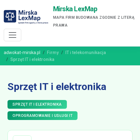
Mirska LexMap
MAPA FIRM BUDOWANA ZGODNIE Z LITERĄ
PRAWA
adwokat-mirska.pl
Firmy
IT i telekomunikacja
Sprzęt IT i elektronika
Sprzęt IT i elektronika
SPRZĘT IT I ELEKTRONIKA
OPROGRAMOWANIE I USŁUGI IT