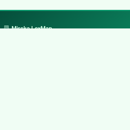
Mirska LexMap
Mirska LexMap - przejrzysty system firm, zaprojektowany z
adwokacką precyzją.
Nawigacja
Strona główna
Zaloguj się
Dodaj firmę
Przypomnij hasło
Blog