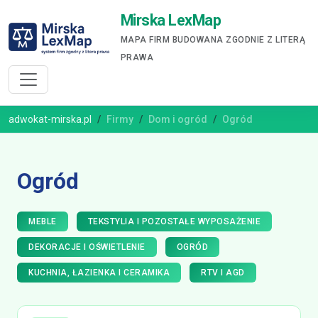
Mirska LexMap
MAPA FIRM BUDOWANA ZGODNIE Z LITERĄ
PRAWA
adwokat-mirska.pl
Firmy
Dom i ogród
Ogród
Ogród
MEBLE
TEKSTYLIA I POZOSTAŁE WYPOSAŻENIE
DEKORACJE I OŚWIETLENIE
OGRÓD
KUCHNIA, ŁAZIENKA I CERAMIKA
RTV I AGD