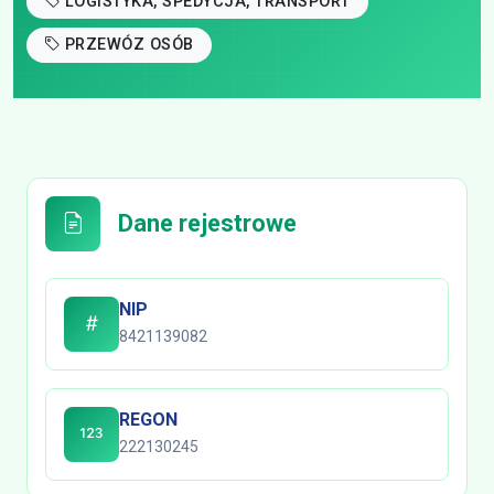
LOGISTYKA, SPEDYCJA, TRANSPORT
PRZEWÓZ OSÓB
Dane rejestrowe
NIP
8421139082
REGON
222130245