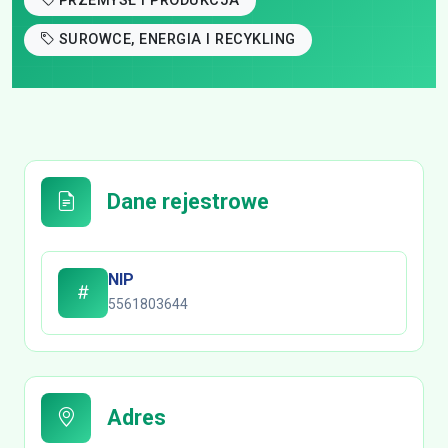
PRZEMYSŁ I PRODUKCJA
SUROWCE, ENERGIA I RECYKLING
Dane rejestrowe
NIP
5561803644
Adres