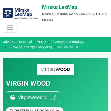
Mirska LexMap
MAPA FIRM BUDOWANA ZGODNIE Z LITERĄ
PRAWA
adwokat-mirska.pl
Firmy
Przemysł i produkcja
Surowce, energia i recykling
VIRGIN WOOD
VIRGIN WOOD
virginwood.pl