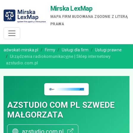
Mirska LexMap
MAPA FIRM BUDOWANA ZGODNIE Z LITERĄ
PRAWA
adwokat-mirska.pl
Firmy
Usługi dla firm
Usługi prawne
Urządzenia radiokomunikacyjne | Sklep internetowy
azstudio.com.pl
AZSTUDIO COM PL SZWEDE
MAŁGORZATA
azstudio.com.pl