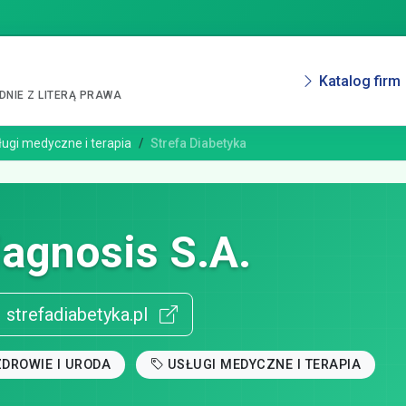
Katalog firm
NIE Z LITERĄ PRAWA
ługi medyczne i terapia
Strefa Diabetyka
iagnosis S.A.
strefadiabetyka.pl
ZDROWIE I URODA
USŁUGI MEDYCZNE I TERAPIA