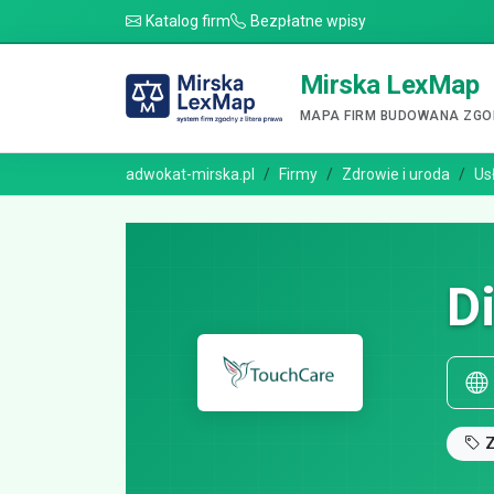
Katalog firm
Bezpłatne wpisy
Mirska LexMap
MAPA FIRM BUDOWANA ZGOD
adwokat-mirska.pl
Firmy
Zdrowie i uroda
Us
D