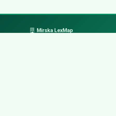
Mirska LexMap
Mirska LexMap - przejrzysty system firm,
zaprojektowany z adwokacką precyzją.