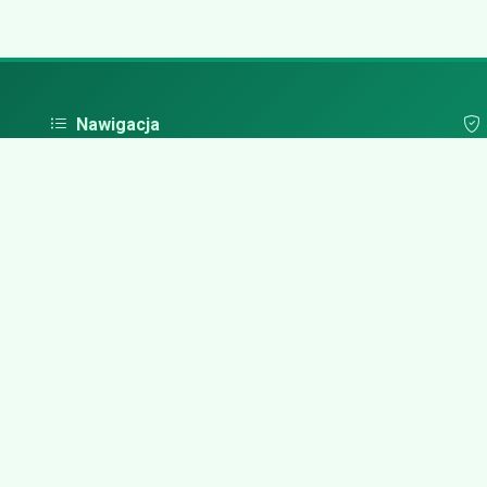
Nawigacja
Strona główna
Pol
Zaloguj się
Dodaj firmę
Przypomnij hasło
Blog
Kontakt
Mapa strony