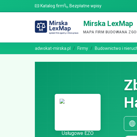
Katalog firm
Bezpłatne wpisy
Mirska LexMap
MAPA FIRM BUDOWANA ZGOD
adwokat-mirska.pl
Firmy
Budownictwo i nieru
Z
H