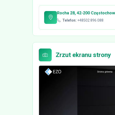
Rocha 28, 42-200 Częstochowa
Telefon:
+48502 896 088
Zrzut ekranu strony