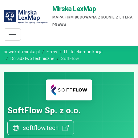
Mirska LexMap
MAPA FIRM BUDOWANA ZGODNIE Z LITERĄ
PRAWA
adwokat-mirska.pl
Firmy
IT i telekomunikacja
Doradztwo techniczne
SoftFlow
SoftFlow Sp. z o.o.
softflow.tech