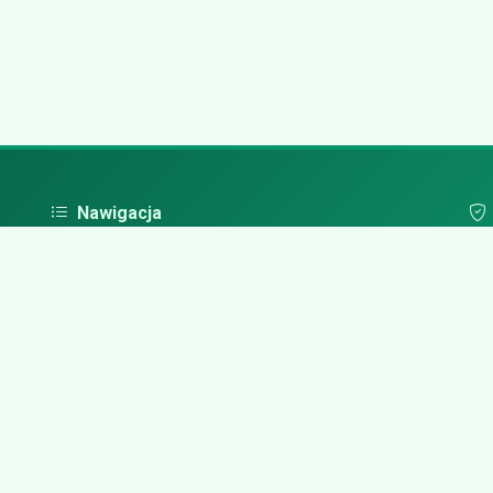
Nawigacja
Strona główna
Pol
Zaloguj się
Dodaj firmę
Przypomnij hasło
Blog
Kontakt