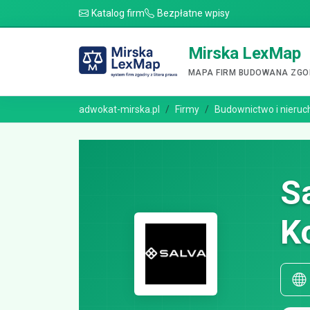
Katalog firm
Bezpłatne wpisy
Mirska LexMap
MAPA FIRM BUDOWANA ZGOD
adwokat-mirska.pl
Firmy
Budownictwo i nieru
S
K