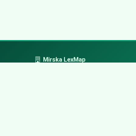
Mirska LexMap
Mirska LexMap - przejrzysty system firm,
zaprojektowany z adwokacką precyzją.