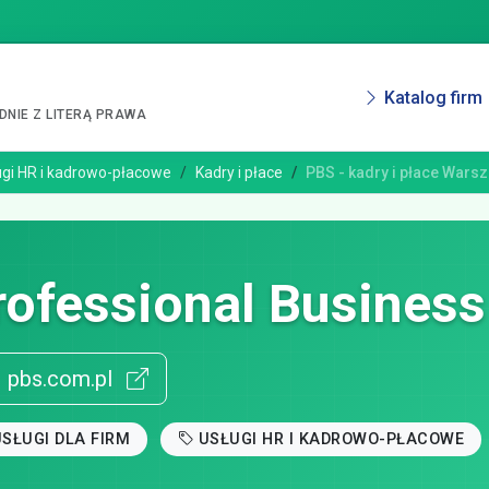
Katalog firm
NIE Z LITERĄ PRAWA
ugi HR i kadrowo-płacowe
Kadry i płace
PBS - kadry i płace Wars
rofessional Business
pbs.com.pl
SŁUGI DLA FIRM
USŁUGI HR I KADROWO-PŁACOWE