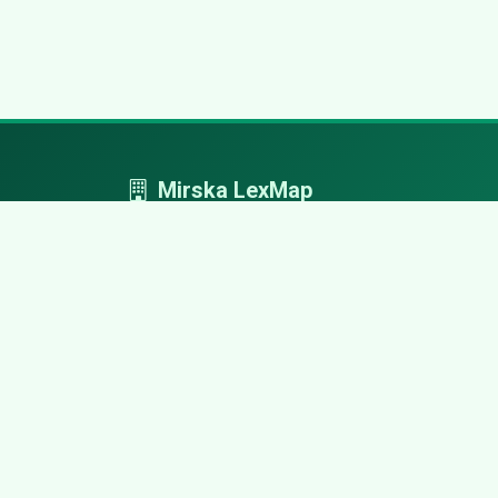
Mirska LexMap
Mirska LexMap - przejrzysty system firm,
zaprojektowany z adwokacką precyzją.