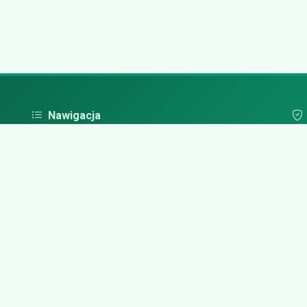
Nawigacja
Strona główna
Pol
Zaloguj się
Dodaj firmę
Przypomnij hasło
Blog
Kontakt