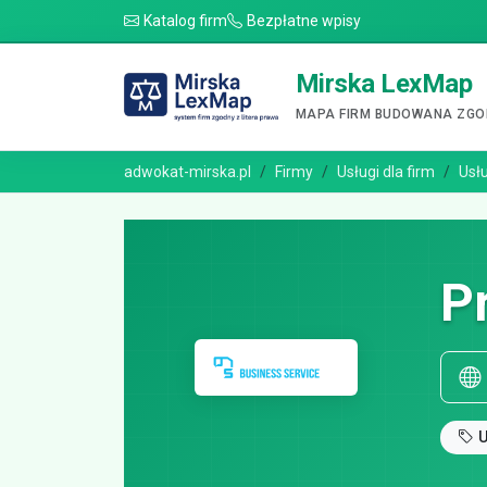
Katalog firm
Bezpłatne wpisy
Mirska LexMap
MAPA FIRM BUDOWANA ZGOD
adwokat-mirska.pl
Firmy
Usługi dla firm
Usł
P
U