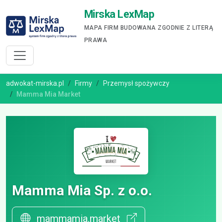
Mirska LexMap
MAPA FIRM BUDOWANA ZGODNIE Z LITERĄ
PRAWA
adwokat-mirska.pl
Firmy
Przemysł spożywczy
Mamma Mia Market
Mamma Mia Sp. z o.o.
mammamia.market